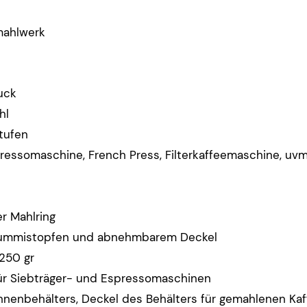
mahlwerk
uck
hl
Stufen
ressomaschine, French Press, Filterkaffeemaschine, uvm
r Mahlring
 Gummistopfen und abnehmbarem Deckel
250 gr
 für Siebträger- und Espressomaschinen
ohnenbehälters, Deckel des Behälters für gemahlenen Ka