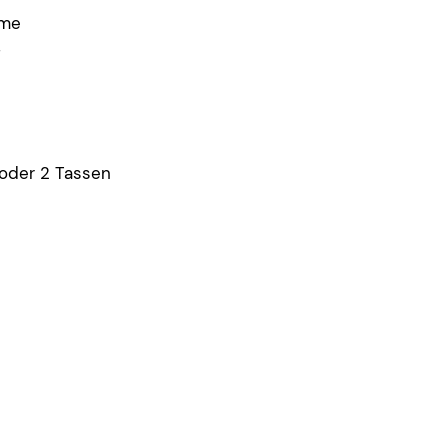
eme
f
e oder 2 Tassen