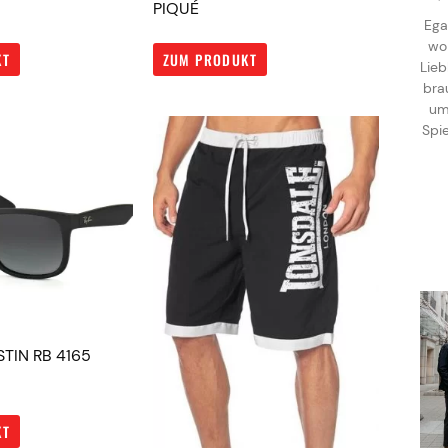
PIQUÉ
Ega
wo
KT
ZUM PRODUKT
Lieb
bra
um
Spie
TIN RB 4165
KT