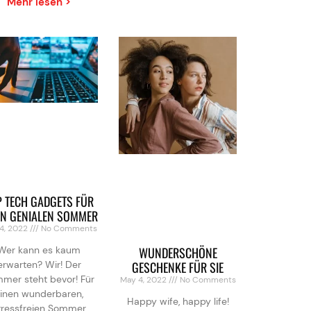
Mehr lesen >
P TECH GADGETS FÜR
EN GENIALEN SOMMER
4, 2022
No Comments
Wer kann es kaum
WUNDERSCHÖNE
erwarten? Wir! Der
GESCHENKE FÜR SIE
mer steht bevor! Für
May 4, 2022
No Comments
inen wunderbaren,
Happy wife, happy life!
tressfreien Sommer