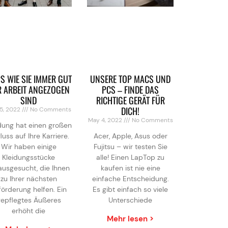
PS WIE SIE IMMER GUT
UNSERE TOP MACS UND
R ARBEIT ANGEZOGEN
PCS – FINDE DAS
SIND
RICHTIGE GERÄT FÜR
DICH!
5, 2022
No Comments
May 4, 2022
No Comments
dung hat einen großen
fluss auf Ihre Karriere.
Acer, Apple, Asus oder
Wir haben einige
Fujitsu – wir testen Sie
Kleidungsstücke
alle! Einen LapTop zu
ausgesucht, die Ihnen
kaufen ist nie eine
zu Ihrer nächsten
einfache Entscheidung.
förderung helfen. Ein
Es gibt einfach so viele
epflegtes Äußeres
Unterschiede
erhöht die
Mehr lesen >