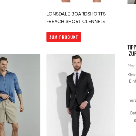
LONSDALE BOARDSHORTS
»BEACH SHORT CLENNEL«
ZUM PRODUKT
TIP
ZU
May 
Klei
Ein
her
Be
g